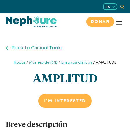
Saltar
ES
al
contenido
DONAR
Back to Clinical Trials
Hogar
/
Manejo de RKD
/
Ensayos clínicos
/ AMPLITUDE
AMPLITUD
I'M INTERESTED
Breve descripción