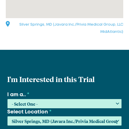
Silver Springs, MD (Javara Inc./Privia Medical Group, LLC
MidAtlantic)
I'm Interested in this Trial
I am a..
*
Select Location
*