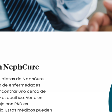
en NephCure
ialistas de NephCure,
to de enfermedades
ncontrar uno cerca de
específico. Ver a un
aje con RKD es
da. Estos médicos pueden