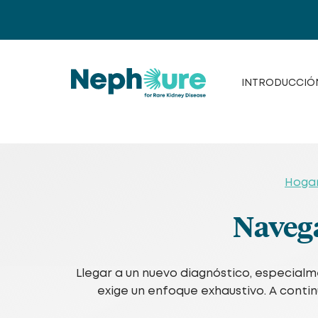
Saltar
al
contenido
INTRODUCCIÓ
Hoga
Naveg
Llegar a un nuevo diagnóstico, especial
exige un enfoque exhaustivo. A conti