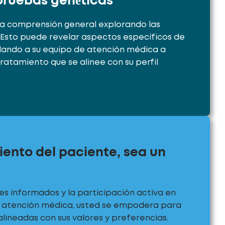
 pruebas genéticas
na comprensión general explorando las
 Esto puede revelar aspectos específicos de
udando a su equipo de atención médica a
tratamiento que se alinee con su perfil
nto del paciente, sea un
s informados y la participación activa en
la atención médica, usted se empodera para
lineadas con sus valores y preferencias.