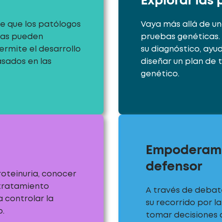
Explorar las
e que los patólogos
Vaya más allá de u
stas pueden
pruebas genéticas.
ermite el desarrollo
su diagnóstico, ay
sados en las
diseñar un plan de 
genético.
Empoderamie
defensor
roteinuria, conocer
 tratamiento
A través de debate
 controlar la
su recorrido por 
o.
tomar decisiones a