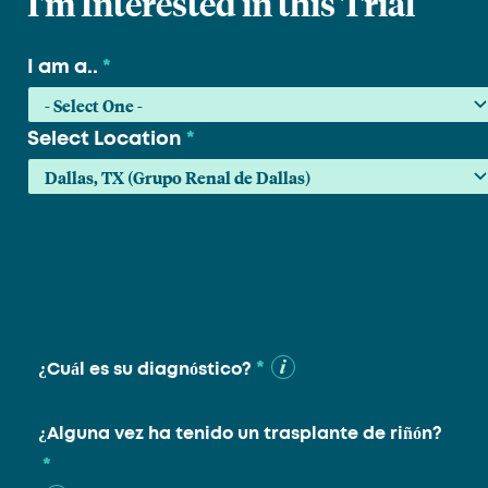
I'm Interested in this Trial
I am a..
*
Select Location
*
*
¿Cuál es su diagnóstico?
¿Alguna vez ha tenido un trasplante de riñón?
*