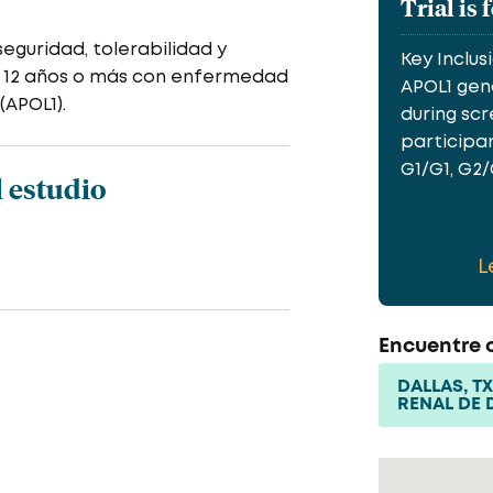
Trial is 
seguridad, tolerabilidad y
Key Inclusi
e 12 años o más con enfermedad
APOL1 gen
(APOL1).
during scr
participa
G1/G1, G2/G
 estudio
L
Encuentre o
DALLAS, T
RENAL DE 