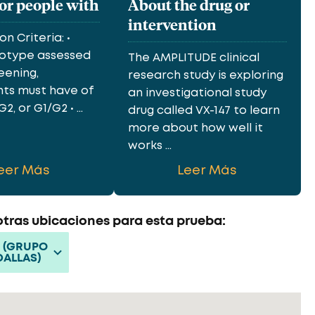
for people with
About the drug or
intervention
on Criteria: •
otype assessed
The AMPLITUDE clinical
eening,
research study is exploring
nts must have of
an investigational study
2, or G1/G2 • ...
drug called VX-147 to learn
more about how well it
works ...
eer Más
Leer Más
tras ubicaciones para esta prueba:
X (GRUPO
DALLAS)