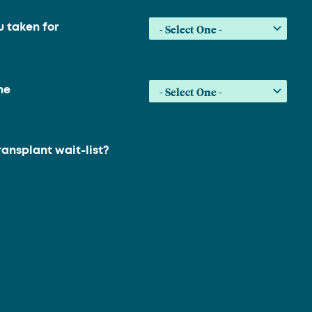
 taken for
he
ransplant wait-list?