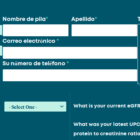
Su
Nombre de pila
*
Apellido
*
nombre
*
Correo electrónico
*
Su número de teléfono
*
What is your current eGF
What was your latest UPC
protein to creatinine ratio