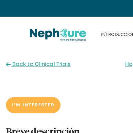
Saltar
al
contenido
INTRODUCCIÓ
Back to Clinical Trials
Ho
I'M INTERESTED
Breve descripción