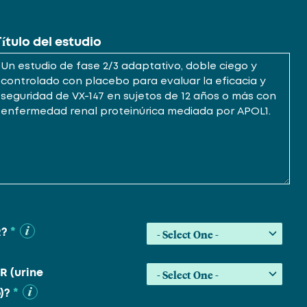
Título del estudio
*
R?
R (urine
*
)?