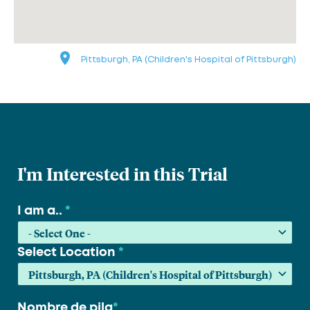
Pittsburgh, PA (Children's Hospital of Pittsburgh)
I'm Interested in this Trial
I am a..
*
Select Location
*
Nombre de pila
*
Su