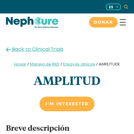
Saltar
ES
al
contenido
DONAR
Back to Clinical Trials
Hogar
/
Manejo de RKD
/
Ensayos clínicos
/ AMPLITUDE
AMPLITUD
I'M INTERESTED
Breve descripción