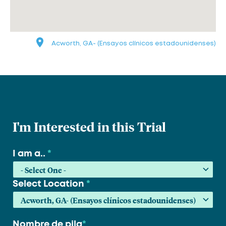
Acworth, GA- (Ensayos clínicos estadounidenses)
I'm Interested in this Trial
I am a..
*
Select Location
*
Nombre de pila
*
Su