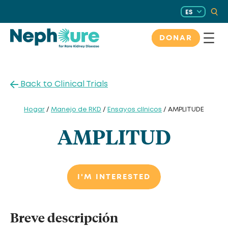
Saltar
ES
al
contenido
DONAR
Back to Clinical Trials
Hogar
/
Manejo de RKD
/
Ensayos clínicos
/ AMPLITUDE
AMPLITUD
I'M INTERESTED
Breve descripción