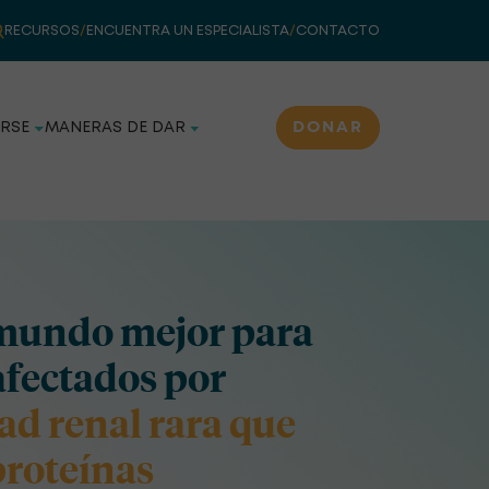
RECURSOS
/
ENCUENTRA UN ESPECIALISTA
/
CONTACTO
DONAR
RSE
MANERAS DE DAR
mundo mejor para
afectados por
d renal rara que
roteínas