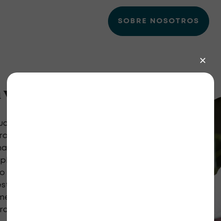
SOBRE NOSOTROS
 voluntario
yudan a la comunidad de
aras (RKD) a prosperar
a concienciación y un
xplore oportunidades
do que necesitan su apoyo y
stra misión de capacitar a
medades renales raras que
a que recuperen su salud.