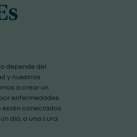
Es
do depende del
d y nuestros
rnos a crear un
 por enfermedades
s estén conectados
ún día, a una cura.