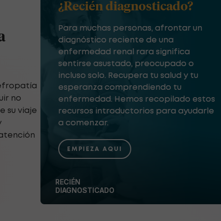
¿Recién diagnosticado?
Para muchas personas, afrontar un
a
diagnóstico reciente de una
enfermedad renal rara significa
sentirse asustado, preocupado o
incluso solo. Recupera tu salud y tu
nefropatía
esperanza comprendiendo tu
uir no
enfermedad. Hemos recopilado estos
 su viaje
recursos introductorios para ayudarle
y
a comenzar.
 atención
EMPIEZA AQUI
RECIÉN
DIAGNOSTICADO