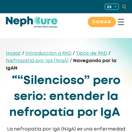
Saltar
ES
al
contenido
DONAR
Hogar
/
Introducción a RKD
/
Tipos de RKD
/
Navegando por la
Nefropatía por IgA (NIgA)
/
IgAN
“
“Silencioso” pero
serio: entender la
nefropatía por IgA
La nefropatía por IgA (NIgA) es una enfermedad