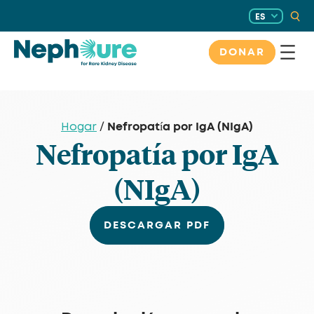
Saltar
ES
al
contenido
DONAR
Nefropatía por IgA (NIgA)
Hogar
/
Nefropatía por IgA
(NIgA)
DESCARGAR PDF