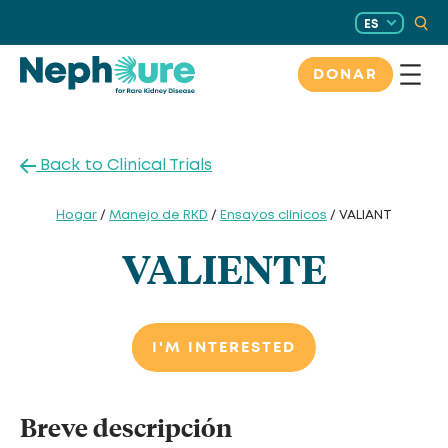
Saltar
ES
al
contenido
DONAR
Back to Clinical Trials
Hogar
/
Manejo de RKD
/
Ensayos clínicos
/ VALIANT
VALIENTE
I'M INTERESTED
Breve descripción