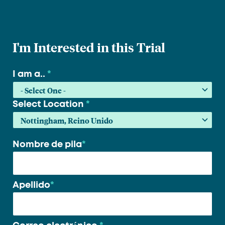
I'm Interested in this Trial
I am a..
*
Select Location
*
Nombre de pila
*
Su
nombre
*
Apellido
*