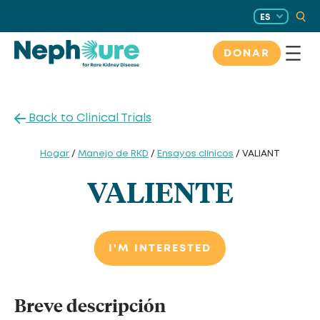
Saltar
ES
al
contenido
DONAR
Back to Clinical Trials
Hogar
/
Manejo de RKD
/
Ensayos clínicos
/ VALIANT
VALIENTE
I'M INTERESTED
Breve descripción