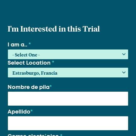
I'm Interested in this Trial
I am a..
*
Select Location
*
Nombre de pila
*
Su
nombre
*
Apellido
*