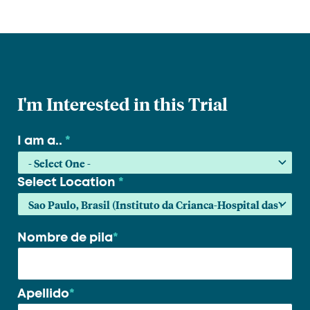
I'm Interested in this Trial
I am a..
*
Select Location
*
Nombre de pila
*
Su
nombre
*
Apellido
*