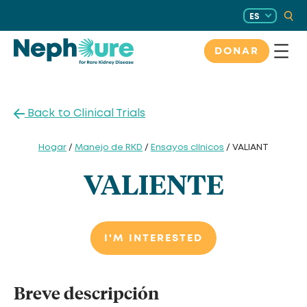
Saltar
ES
al
contenido
DONAR
Back to Clinical Trials
Hogar
/
Manejo de RKD
/
Ensayos clínicos
/ VALIANT
VALIENTE
I'M INTERESTED
Breve descripción