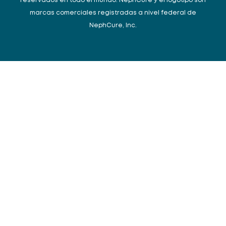
reservados en todo el mundo. NephCure y el logotipo son
marcas comerciales registradas a nivel federal de
NephCure, Inc.