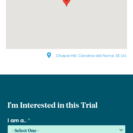
Chapel Hill, Carolina del Norte, EE.UU.
I'm Interested in this Trial
I am a..
*