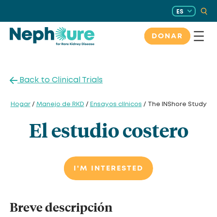
Saltar
ES
al
contenido
DONAR
Back to Clinical Trials
Hogar
/
Manejo de RKD
/
Ensayos clínicos
/ The INShore Study
El estudio costero
I'M INTERESTED
Breve descripción