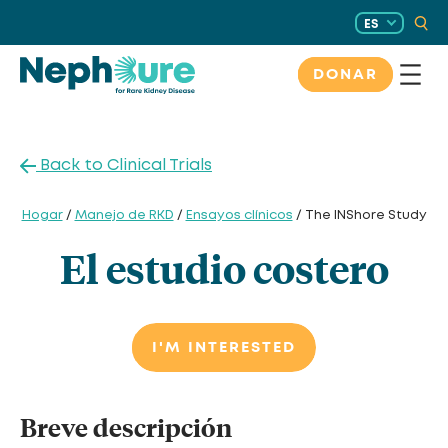
Saltar
ES
al
contenido
DONAR
Back to Clinical Trials
Hogar
/
Manejo de RKD
/
Ensayos clínicos
/ The INShore Study
El estudio costero
I'M INTERESTED
Breve descripción