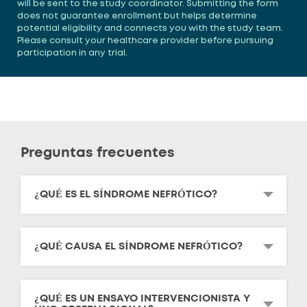
will be sent to the study coordinator. Submitting the form
does not guarantee enrollment but helps determine
potential eligibility and connects you with the study team.
Please consult your healthcare provider before pursuing
participation in any trial.
Preguntas frecuentes
¿QUÉ ES EL SÍNDROME NEFRÓTICO?
¿QUÉ CAUSA EL SÍNDROME NEFRÓTICO?
¿QUÉ ES UN ENSAYO INTERVENCIONISTA Y