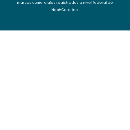
marcas comerciales registradas a nivel federal de
NephCure, Inc.