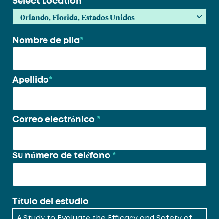
Select Location
*
Nombre de pila
*
Su
nombre
*
Apellido
*
Correo electrónico
*
Su número de teléfono
*
Título del estudio