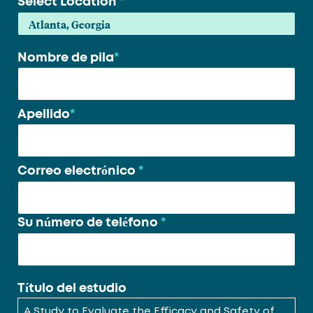
Select Location
*
Nombre de pila
*
Su
nombre
*
Apellido
*
Correo electrónico
*
Su número de teléfono
*
Título del estudio