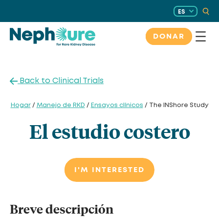
Saltar
ES
al
contenido
DONAR
Back to Clinical Trials
Hogar
/
Manejo de RKD
/
Ensayos clínicos
/ The INShore Study
El estudio costero
I'M INTERESTED
Breve descripción