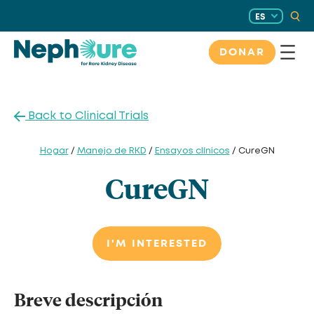
Saltar
ES
al
contenido
DONAR
Back to Clinical Trials
Hogar
/
Manejo de RKD
/
Ensayos clínicos
/ CureGN
CureGN
I'M INTERESTED
Breve descripción