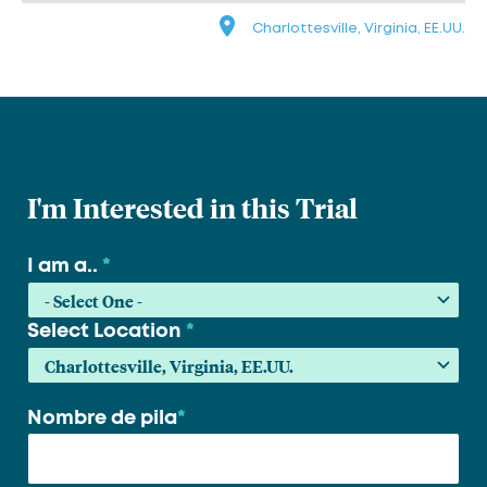
Charlottesville, Virginia, EE.UU.
I'm Interested in this Trial
I am a..
*
Select Location
*
Nombre de pila
*
Su
nombre
*