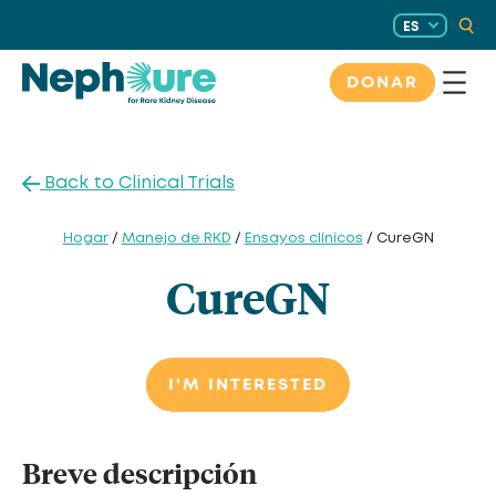
Saltar
ES
al
contenido
DONAR
Back to Clinical Trials
Hogar
/
Manejo de RKD
/
Ensayos clínicos
/ CureGN
CureGN
I'M INTERESTED
Breve descripción