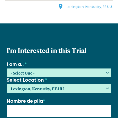
Lexington, Kentucky, EE.UU.
I'm Interested in this Trial
I am a..
*
Select Location
*
Nombre de pila
*
Su
nombre
*