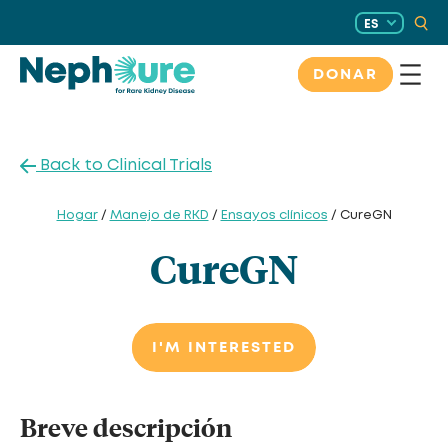
Saltar
ES
al
contenido
DONAR
Back to Clinical Trials
Hogar
/
Manejo de RKD
/
Ensayos clínicos
/ CureGN
CureGN
I'M INTERESTED
Breve descripción