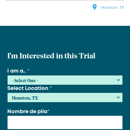
Houston, TX
I'm Interested in this Trial
I am a..
*
Select Location
*
Nombre de pila
*
Su
nombre
*