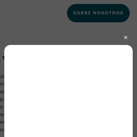
SOBRE NOSOTROS
 voluntario
yudan a la comunidad de
aras (RKD) a prosperar
a concienciación y un
xplore oportunidades
do que necesitan su apoyo y
stra misión de capacitar a
medades renales raras que
a que recuperen su salud.