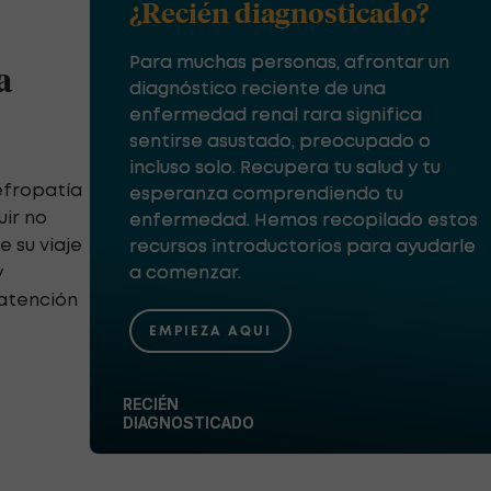
¿Recién diagnosticado?
Para muchas personas, afrontar un
a
diagnóstico reciente de una
enfermedad renal rara significa
sentirse asustado, preocupado o
incluso solo. Recupera tu salud y tu
nefropatía
esperanza comprendiendo tu
uir no
enfermedad. Hemos recopilado estos
 su viaje
recursos introductorios para ayudarle
y
a comenzar.
 atención
EMPIEZA AQUI
RECIÉN
DIAGNOSTICADO