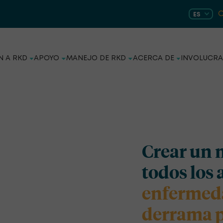
ES
N A RKD
APOYO
MANEJO DE RKD
ACERCA DE
INVOLUCRA
Crear un 
todos los 
enfermeda
derrama p