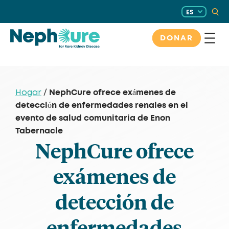
Saltar
ES
al
contenido
DONAR
NephCure ofrece exámenes de
Hogar
/
detección de enfermedades renales en el
evento de salud comunitaria de Enon
Tabernacle
NephCure ofrece
exámenes de
detección de
enfermedades