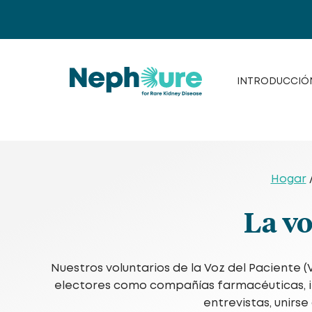
Saltar
al
contenido
INTRODUCCIÓ
Hogar
La vo
Nuestros voluntarios de la Voz del Paciente 
electores como compañías farmacéuticas, inv
entrevistas, unirs