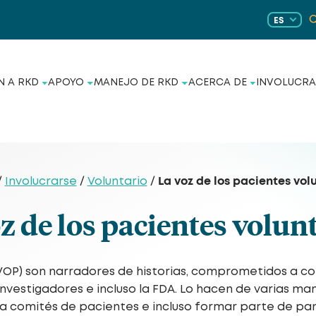
ES
N A RKD
APOYO
MANEJO DE RKD
ACERCA DE
INVOLUCRA
La voz de los pacientes vol
/
Involucrarse
/
Voluntario
/
z de los pacientes volun
(VOP) son narradores de historias, comprometidos a com
estigadores e incluso la FDA. Lo hacen de varias maner
e a comités de pacientes e incluso formar parte de pa