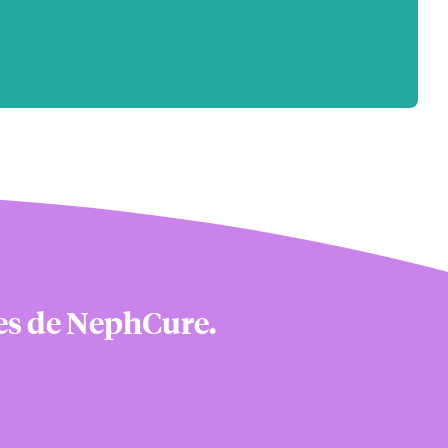
nes de NephCure.