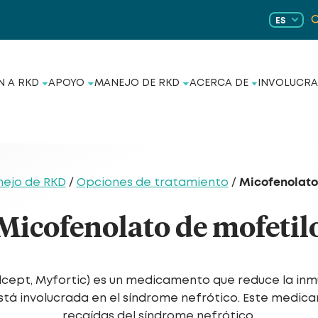
ES
N A RKD
APOYO
MANEJO DE RKD
ACERCA DE
INVOLUCRA
Micofenolato
ejo de RKD
/
Opciones de tratamiento
/
Micofenolato de mofetil
cept, Myfortic) es un medicamento que reduce la inmu
stá involucrada en el síndrome nefrótico. Este medic
recaídas del síndrome nefrótico.