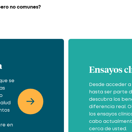
 pero no comunes?
a
Ensayos cl
que se
Desde acceder a 
as
hasta ser parte d
to
descubra los ben
salud
diferencia real.
ntos
los ensayos clíni
cabo actualment
re en
cerca de usted.