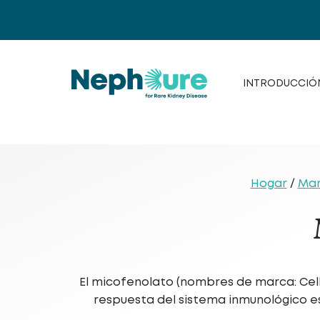
Saltar
al
contenido
INTRODUCCIÓ
Hogar
/
Man
El micofenolato (nombres de marca: Cell
respuesta del sistema inmunológico e