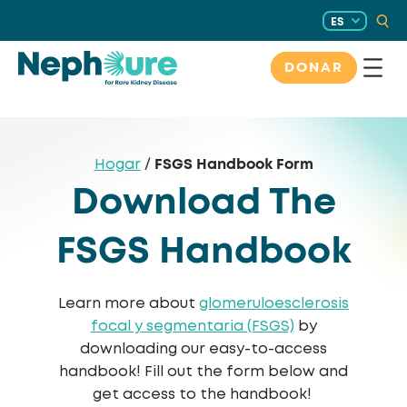
Saltar
ES
al
contenido
DONAR
FSGS Handbook Form
Hogar
/
Download The
FSGS Handbook
Learn more about
glomeruloesclerosis
focal y segmentaria (FSGS)
by
downloading our easy-to-access
handbook! Fill out the form below and
get access to the handbook!