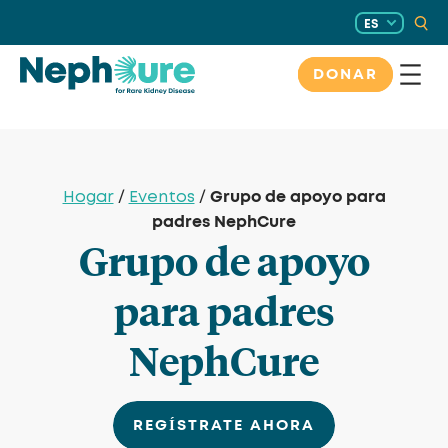
Saltar
ES
al
contenido
DONAR
Grupo de apoyo para
Hogar
/
Eventos
/
padres NephCure
Grupo de apoyo
para padres
NephCure
REGÍSTRATE AHORA