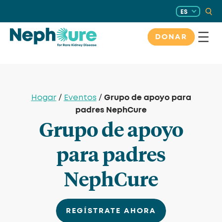
Saltar
ES
al
contenido
DONAR
Grupo de apoyo para
Hogar
/
Eventos
/
padres NephCure
Grupo de apoyo
para padres
NephCure
REGÍSTRATE AHORA