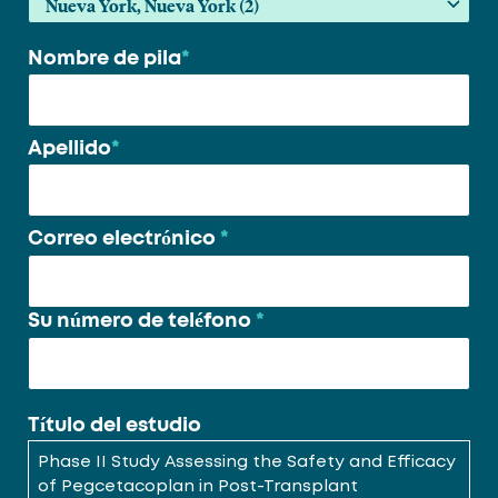
Nombre de pila
*
Su
nombre
*
Apellido
*
Correo electrónico
*
Su número de teléfono
*
Título del estudio