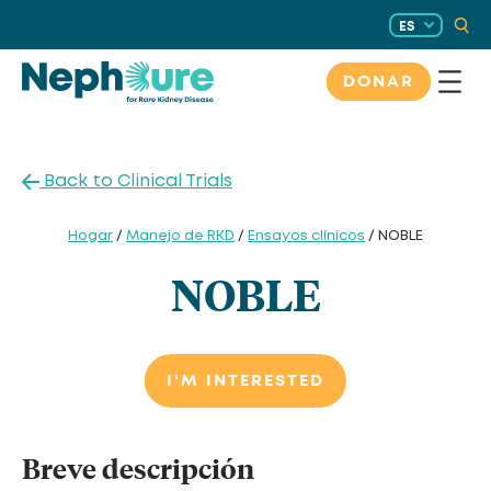
Saltar
ES
al
contenido
DONAR
Back to Clinical Trials
Hogar
/
Manejo de RKD
/
Ensayos clínicos
/ NOBLE
NOBLE
I'M INTERESTED
Breve descripción