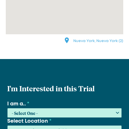
Nueva York, Nueva York (2)
I'm Interested in this Trial
I am a..
*
Select Location
*