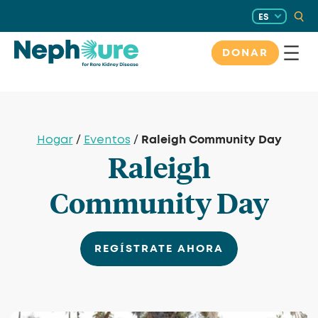
Saltar
ES
al
contenido
DONAR
Raleigh Community Day
Hogar
/
Eventos
/
Raleigh
Community Day
REGÍSTRATE AHORA