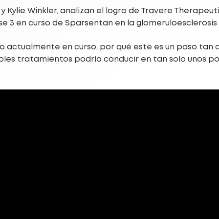
Kylie Winkler, analizan el logro de Travere Therapeutic
se 3 en curso de Sparsentan en la glomeruloesclerosis
actualmente en curso, por qué este es un paso tan c
bles tratamientos podría conducir en tan solo unos p