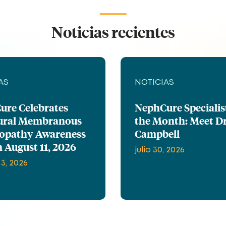
Noticias recientes
AS
NOTICIAS
ure Celebrates
NephCure Specialis
ural Membranous
the Month: Meet Dr
opathy Awareness
Campbell
 August 11, 2026
julio 30, 2026
3, 2026