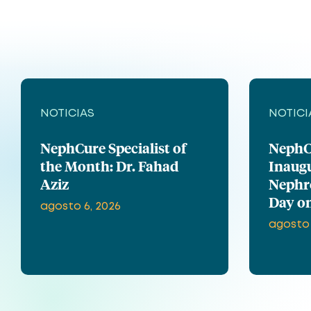
NOTICIAS
NOTICI
NephCure Specialist of
NephC
the Month: Dr. Fahad
Inaug
Aziz
Nephr
Day on
agosto 6, 2026
agosto 