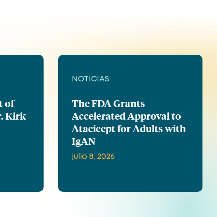
NOTICIAS
t of
The FDA Grants
. Kirk
Accelerated Approval to
Atacicept for Adults with
IgAN
julio 8, 2026