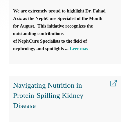
TIPO DE ENFERMEDAD
We are extremely proud to highlight Dr. Fahad
Aziz as the NephCure Specialist of the Month
for August. This initiative recognizes the
outstanding contributions
Recursos
of NephCure Specialists to the field of
nephrology and spotlights ...
Leer más
If you can’t find what you’re looking
for, check out our resource hub—
featuring FAQs, guides, videos, and
more to empower you on your journey
to better kidney health.
Navigating Nutrition in
Protein-Spilling Kidney
Disease