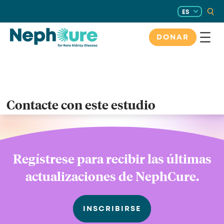
Saltar
ES
al
contenido
DONAR
Contacte con este estudio
Regístrese para recibir las últimas
actualizaciones de NephCure.
INSCRIBIRSE