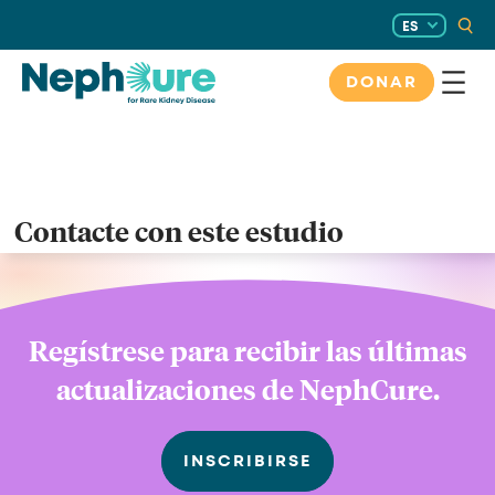
Saltar
ES
al
contenido
DONAR
Contacte con este estudio
Regístrese para recibir las últimas
actualizaciones de NephCure.
INSCRIBIRSE