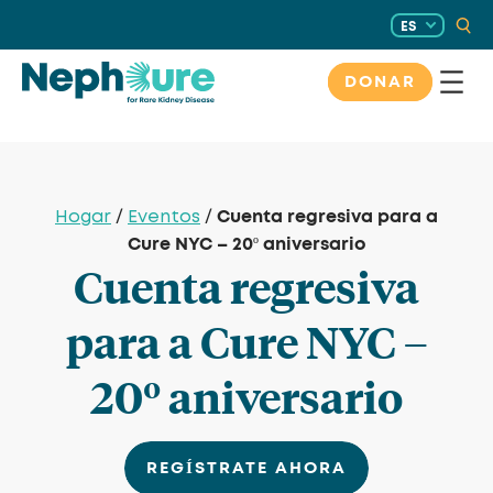
Saltar
ES
al
contenido
DONAR
Cuenta regresiva para a
Hogar
/
Eventos
/
Cure NYC – 20º aniversario
Cuenta regresiva
para a Cure NYC –
20º aniversario
REGÍSTRATE AHORA