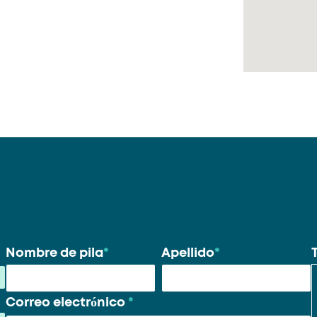
Su
Nombre de pila
*
Apellido
*
nombre
*
Correo electrónico
*