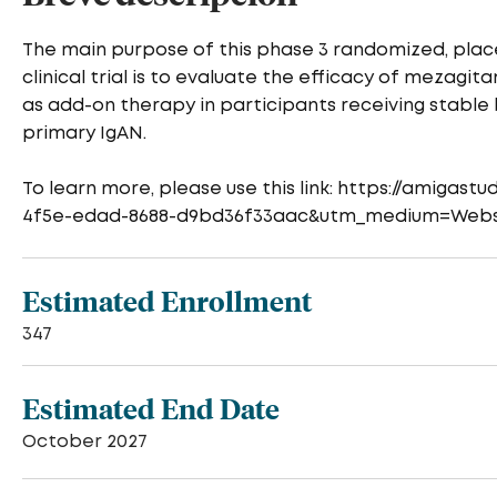
The main purpose of this phase 3 randomized, plac
clinical trial is to evaluate the efficacy of meza
as add-on therapy in participants receiving stabl
primary IgAN.
To learn more, please use this link: https://amiga
4f5e-edad-8688-d9bd36f33aac&utm_medium=Webs
Estimated Enrollment
347
Estimated End Date
October 2027