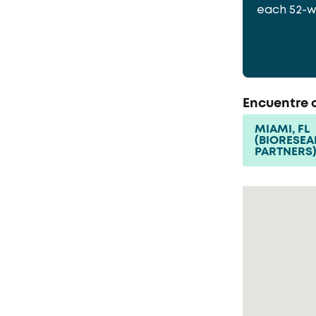
each 52-w
Encuentre o
MIAMI, FL
(BIORESE
PARTNERS