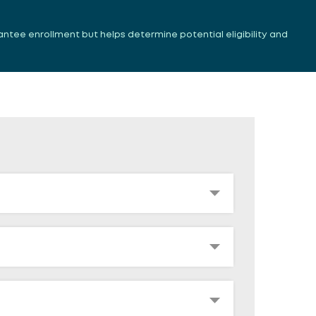
antee enrollment but helps determine potential eligibility and