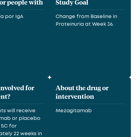
for people with
Study Goal
a por IgA
Change from Baseline in
Proteinuria at Week 36.
involved for
About the drug or
ent?
intervention
ts will receive
Mezagitamab
mab or placebo
, SC for
tely 22 weeks in