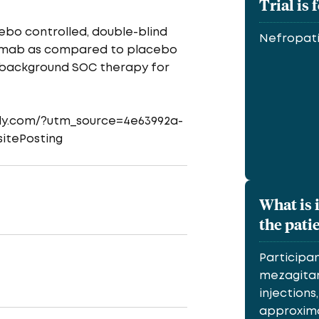
Trial is 
ebo controlled, double-blind
Nefropatí
gitamab as compared to placebo
e background SOC therapy for
study.com/?utm_source=4e63992a-
itePosting
What is 
the pati
Participan
mezagita
injections
approxima