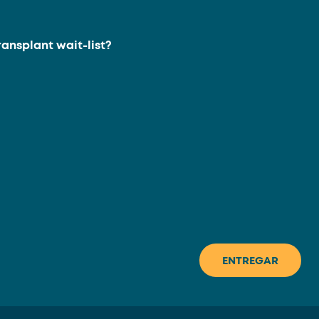
ransplant wait-list?