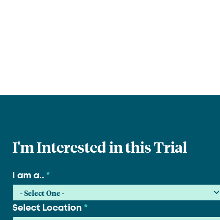
I'm Interested in this Trial
I am a..
*
Select Location
*