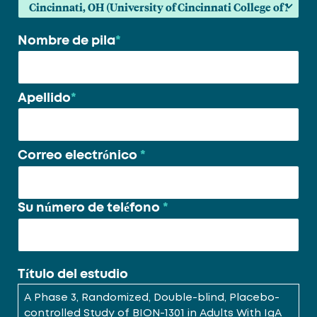
Nombre de pila
*
Su
nombre
*
Apellido
*
Correo electrónico
*
Su número de teléfono
*
Título del estudio