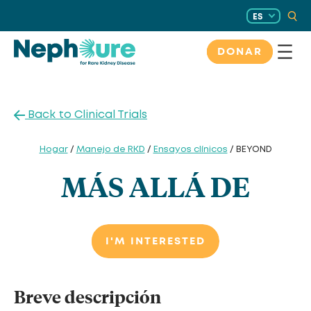
Saltar
ES
al
contenido
DONAR
Back to Clinical Trials
Hogar
/
Manejo de RKD
/
Ensayos clínicos
/ BEYOND
MÁS ALLÁ DE
I'M INTERESTED
Breve descripción