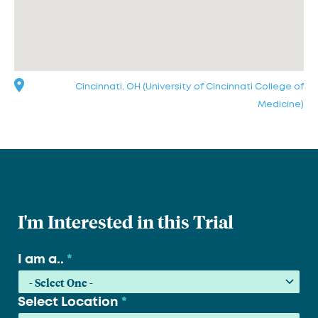
Cincinnati, OH (University of Cincinnati College of
Medicine)
I'm Interested in this Trial
I am a..
*
Select Location
*