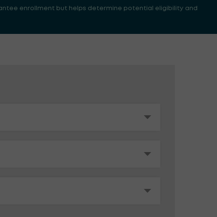
antee enrollment but helps determine potential eligibility and