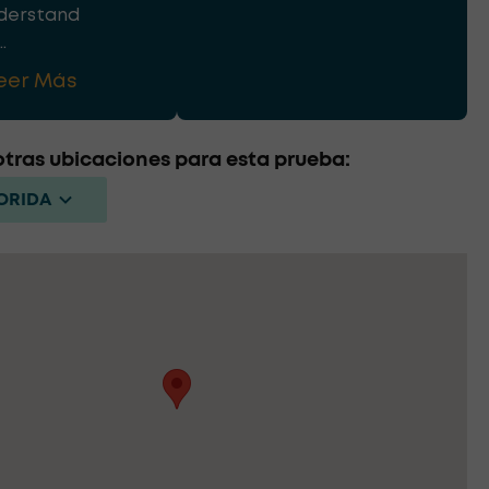
derstand
.
eer Más
tras ubicaciones para esta prueba:
LORIDA