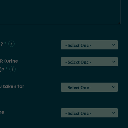
*
R?
R (urine
*
)?
 taken for
he