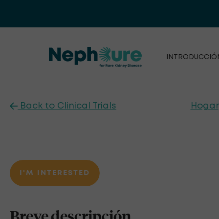
Saltar
al
contenido
INTRODUCCIÓ
Back to Clinical Trials
Hogar
I'M INTERESTED
Breve descripción