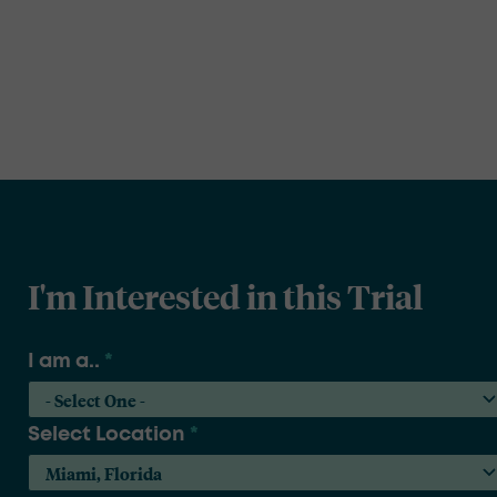
I'm Interested in this Trial
I am a..
*
Select Location
*