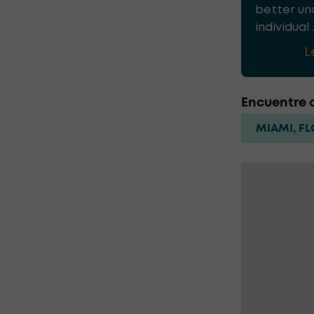
better un
individual ..
L
Encuentre o
MIAMI, F