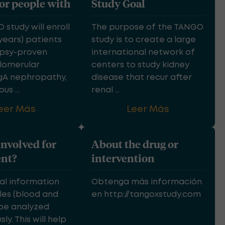
for people with
Study Goal
study will enroll
The purpose of the TANGO
 years) patients
study is to create a large
opsy-proven
international network of
lomerular
centers to study kidney
IgA nephropathy,
disease that recur after
s ...
renal ...
eer Más
Leer Más
involved for
About the drug or
ent?
intervention
cal information
Obtenga más información
es (blood and
en http://tangoxstudy.com
l be analyzed
y. This will help