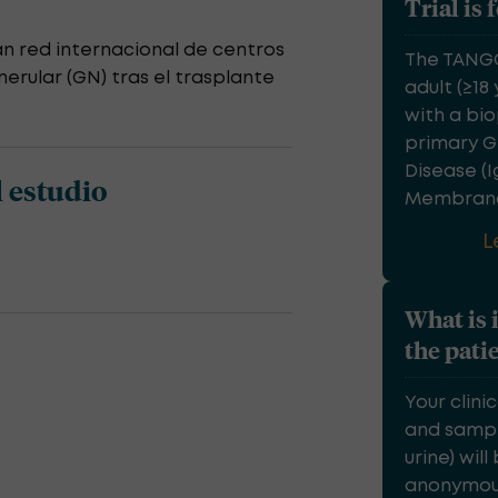
Trial is 
n red internacional de centros
The TANGO 
erular (GN) tras el trasplante
adult (≥18
with a bi
primary G
Disease (
 estudio
Membranou
L
What is 
the pati
Your clini
and sampl
urine) wil
anonymousl