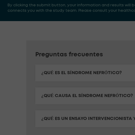
By clicking the submit button, your information and results will
connects you with the study team. Please consult your healthcare
Preguntas frecuentes
¿QUÉ ES EL SÍNDROME NEFRÓTICO?
¿QUÉ CAUSA EL SÍNDROME NEFRÓTICO?
¿QUÉ ES UN ENSAYO INTERVENCIONISTA