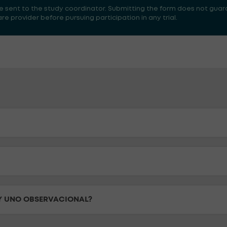
 be sent to the study coordinator. Submitting the form does not guar
 provider before pursuing participation in any trial.
 Y UNO OBSERVACIONAL?