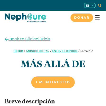
Saltar
ES
al
contenido
DONAR
Back to Clinical Trials
Hogar
/
Manejo de RKD
/
Ensayos clínicos
/ BEYOND
MÁS ALLÁ DE
I'M INTERESTED
Breve descripción