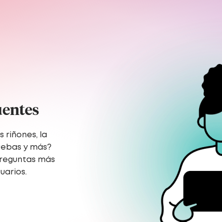
uentes
 riñones, la
uebas y más?
preguntas más
uarios.